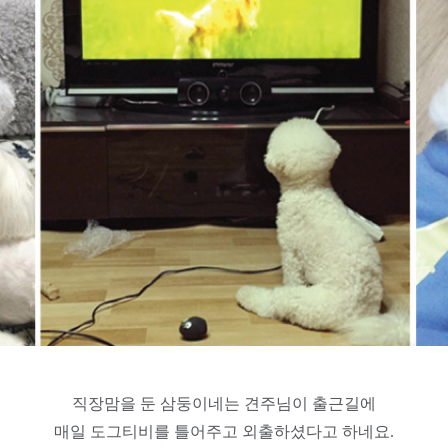
직장맘을 둔 삼둥이네는 견주님이 출근길에
매일 도그티비를 틀어주고 외출하셨다고 하네요.