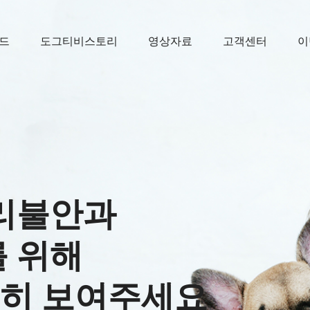
드
도그티비스토리
영상자료
고객센터
이
리불안과
 위해
준히
보여주세요